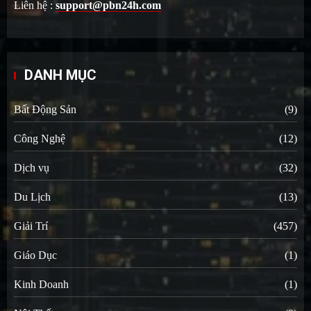
Liên hệ :
support@pbn24h.com
DANH MỤC
Bất Động Sản
(9)
Công Nghệ
(12)
Dịch vụ
(32)
Du Lịch
(13)
Giải Trí
(457)
Giáo Dục
(1)
Kinh Doanh
(1)