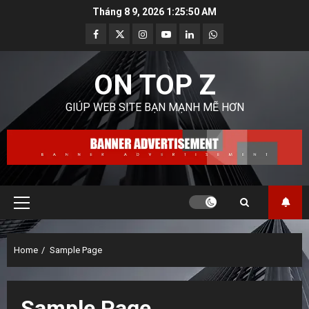
Skip
Tháng 8 9, 2026
1:25:51 AM
to
Facebook
Twitter
Instagram
Youtube
Linkedin
Whatsapp
content
ON TOP Z
GIÚP WEB SITE BẠN MẠNH MẼ HƠN
Primary
Menu
Home
Sample Page
Sample Page