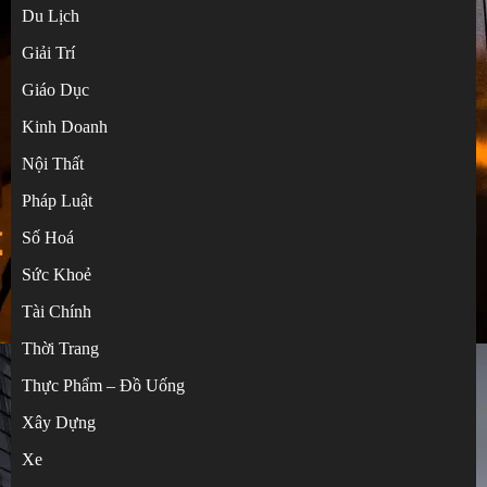
Du Lịch
Giải Trí
Giáo Dục
Kinh Doanh
Nội Thất
Pháp Luật
Số Hoá
Sức Khoẻ
Tài Chính
Hướng dẫn tự đặt hàng Taobao không qua
Thời Trang
trung gian cực dễ
Thực Phẩm – Đồ Uống
3
Xây Dựng
Xe
Bí kíp mua hàng Trung Quốc từ A đến Z