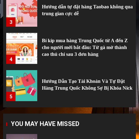
Hướng dẫn tự đặt hàng Taobao không qua
trung gian cực dễ
3
Bí kíp mua hàng Trung Quốc từ A đến Z
cho người mới bắt đầu: Từ gà mờ thành
cao thủ chỉ sau 3 đơn hàng
4
Hướng Dẫn Tạo Tài Khoản Và Tự Đặt
Hàng Trung Quốc Không Sợ Bị Khóa Nick
5
Top 5 sai lầm kinh điển của người mới tập
YOU MAY HAVE MISSED
tành order Taobao.
1