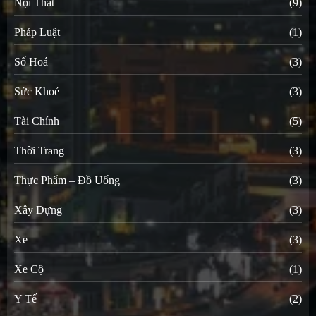
Nội Thất
(9)
Pháp Luật
(1)
Số Hoá
(3)
Sức Khoẻ
(3)
Tài Chính
(5)
Thời Trang
(3)
Thực Phẩm – Đồ Uống
(3)
Xây Dựng
(3)
Xe
(3)
Xe Cộ
(1)
Y Tế
(2)