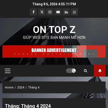
Skip
Tháng 8 6, 2026
4:55:13 PM
to
Facebook
Twitter
Instagram
Youtube
Linkedin
Whatsapp
content
ON TOP Z
GIÚP WEB SITE BẠN MẠNH MẼ HƠN
Primary
Menu
Home
2024
Tháng 4
Tháng:
Tháng 4 2024