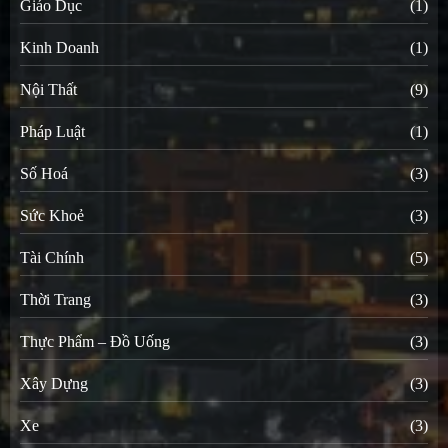
Giáo Dục
(1)
Kinh Doanh
(1)
Nội Thất
(9)
Pháp Luật
(1)
Số Hoá
(3)
Sức Khoẻ
(3)
Tài Chính
(5)
Thời Trang
(3)
Thực Phẩm – Đồ Uống
(3)
Xây Dựng
(3)
Xe
(3)