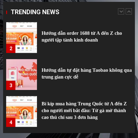
người tập tành kinh doanh
TRENDING NEWS
2
Hướng dẫn tự đặt hàng Taobao không qua
trung gian cực dễ
3
Bí kíp mua hàng Trung Quốc từ A đến Z
cho người mới bắt đầu: Từ gà mờ thành
cao thủ chỉ sau 3 đơn hàng
4
Hướng Dẫn Tạo Tài Khoản Và Tự Đặt
Hàng Trung Quốc Không Sợ Bị Khóa Nick
5