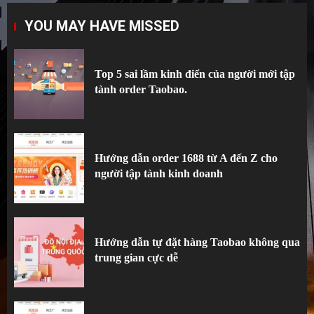
Top 5 sai lầm kinh điển của người mới tập
YOU MAY HAVE MISSED
tành order Taobao.
1
Top 5 sai lầm kinh điển của người mới tập
tành order Taobao.
Hướng dẫn order 1688 từ A đến Z cho
người tập tành kinh doanh
2
Hướng dẫn order 1688 từ A đến Z cho
người tập tành kinh doanh
Hướng dẫn tự đặt hàng Taobao không qua
trung gian cực dễ
3
Hướng dẫn tự đặt hàng Taobao không qua
trung gian cực dễ