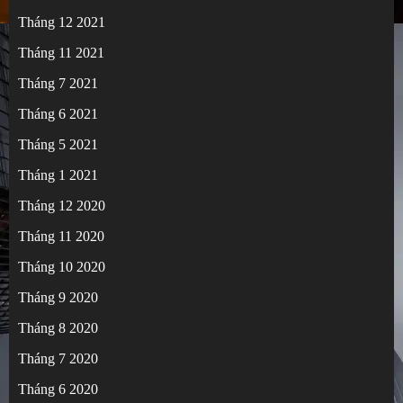
Tháng 12 2021
Tháng 11 2021
Tháng 7 2021
Tháng 6 2021
Tháng 5 2021
Tháng 1 2021
Tháng 12 2020
Tháng 11 2020
Tháng 10 2020
Tháng 9 2020
Tháng 8 2020
Tháng 7 2020
Tháng 6 2020