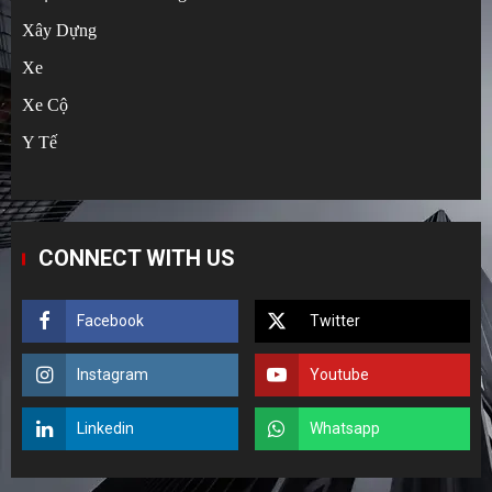
3
Xây Dựng
Xe
Bí kíp mua hàng Trung Quốc từ A đến Z
cho người mới bắt đầu: Từ gà mờ thành
Xe Cộ
cao thủ chỉ sau 3 đơn hàng
4
Y Tế
Hướng Dẫn Tạo Tài Khoản Và Tự Đặt
Hàng Trung Quốc Không Sợ Bị Khóa Nick
CONNECT WITH US
5
Facebook
Twitter
Top 5 sai lầm kinh điển của người mới tập
tành order Taobao.
Instagram
Youtube
1
Linkedin
Whatsapp
Hướng dẫn order 1688 từ A đến Z cho