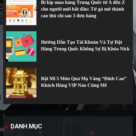
Bí kíp mua hàng Trung Quốc từ A đến Z
cho người mới bắt đầu: Từ gà mờ thành
cao thủ chỉ sau 3 đơn hàng
Hướng Dẫn Tạo Tài Khoản Và Tự Đặt
Hàng Trung Quốc Không Sợ Bị Khóa Nick
Bật Mí 5 Món Quà Mạ Vàng “Đỉnh Cao”
Khách Hàng VIP Nào Cũng Mê
DANH MỤC