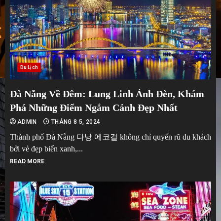
Du Lịch
Đà Nẵng Về Đêm: Lung Linh Ánh Đèn, Khám
Phá Những Điểm Ngắm Cảnh Đẹp Nhất
ADMIN
THÁNG 8 5, 2024
Thành phố Đà Nẵng 다낭 에코걸 không chỉ quyến rũ du khách
bởi vẻ đẹp biển xanh,...
READ MORE