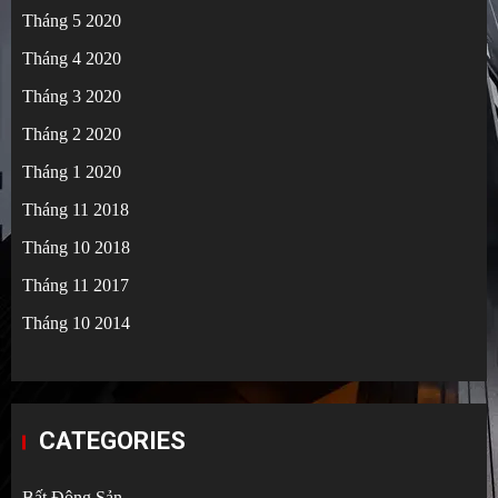
Tháng 5 2020
Tháng 4 2020
Tháng 3 2020
Tháng 2 2020
Tháng 1 2020
Tháng 11 2018
Tháng 10 2018
Tháng 11 2017
Tháng 10 2014
CATEGORIES
Bất Động Sản