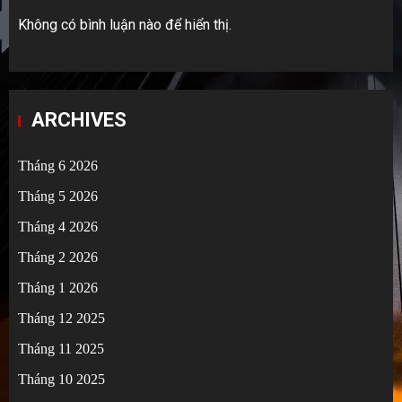
Không có bình luận nào để hiển thị.
ARCHIVES
Tháng 6 2026
Tháng 5 2026
Tháng 4 2026
Tháng 2 2026
Tháng 1 2026
Tháng 12 2025
Tháng 11 2025
Tháng 10 2025