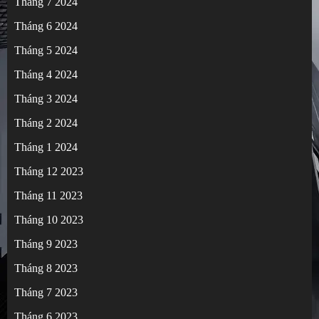
Tháng 7 2024
Tháng 6 2024
Tháng 5 2024
Tháng 4 2024
Tháng 3 2024
Tháng 2 2024
Tháng 1 2024
Tháng 12 2023
Tháng 11 2023
Tháng 10 2023
Tháng 9 2023
Tháng 8 2023
Tháng 7 2023
Tháng 6 2023