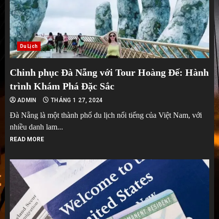
Du Lịch
Chinh phục Đà Nẵng với Tour Hoàng Đế: Hành
trình Khám Phá Đặc Sắc
ADMIN
THÁNG 1 27, 2024
Đà Nẵng là một thành phố du lịch nổi tiếng của Việt Nam, với
nhiều danh lam...
READ MORE