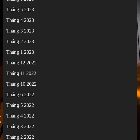
Tháng 5 2023
Tháng 4 2023
Tháng 3 2023
Tháng 2 2023
Tháng 1 2023
Tháng 12 2022
Tháng 11 2022
Tháng 10 2022
Tháng 6 2022
Tháng 5 2022
Tháng 4 2022
Tháng 3 2022
Tháng 2 2022