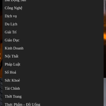
Công Nghệ
Dịch vụ
Du Lịch
Giải Trí
Giáo Dục
Kinh Doanh
Nội Thất
Pháp Luật
Số Hoá
Sức Khoẻ
Tài Chính
Hướng dẫn tự đặt hàng Taobao không qua
Thời Trang
trung gian cực dễ
Thực Phẩm – Đồ Uống