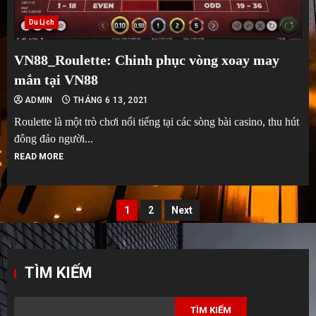
Du Lịch
VN88_Roulette: Chinh phục vòng xoay may
mắn tại VN88
ADMIN
THÁNG 6 13, 2021
Roulette là một trò chơi nổi tiếng tại các sòng bài casino, thu hút
đông đảo người...
READ MORE
Phân
1
2
Next
trang
bài
TÌM KIẾM
viết
TÌM KIẾM