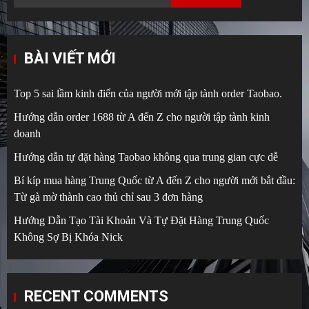
BÀI VIẾT MỚI
Top 5 sai lầm kinh điển của người mới tập tành order Taobao.
Hướng dẫn order 1688 từ A đến Z cho người tập tành kinh
doanh
Hướng dẫn tự đặt hàng Taobao không qua trung gian cực dễ
Bí kíp mua hàng Trung Quốc từ A đến Z cho người mới bắt đầu:
Từ gà mờ thành cao thủ chỉ sau 3 đơn hàng
Hướng Dẫn Tạo Tài Khoản Và Tự Đặt Hàng Trung Quốc
Không Sợ Bị Khóa Nick
RECENT COMMENTS