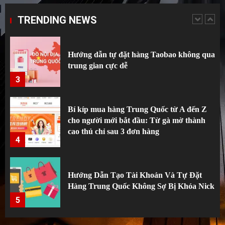
người tập tành kinh doanh
TRENDING NEWS
2
Hướng dẫn tự đặt hàng Taobao không qua
trung gian cực dễ
3
Bí kíp mua hàng Trung Quốc từ A đến Z
cho người mới bắt đầu: Từ gà mờ thành
cao thủ chỉ sau 3 đơn hàng
4
Hướng Dẫn Tạo Tài Khoản Và Tự Đặt
Hàng Trung Quốc Không Sợ Bị Khóa Nick
5