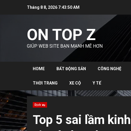
Skip
Tháng 8 8, 2026
7:43:51 AM
to
content
ON TOP Z
GIÚP WEB SITE BẠN MẠNH MẼ HƠN
HOME
BẤT ĐỘNG SẢN
CÔNG NGHỆ
THỜI TRANG
XE CỘ
Y TẾ
Dịch vụ
Top 5 sai lầm kin