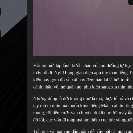
Hồi tui mới tập tành bước chân vô con đường tự học
mấy bồ ơi. Nghĩ bụng giao diện app tuy toàn tiếng Tru
kiểu này gom đồ về xài hay đem bán lại là hời to rồi. 
cảnh nhận về mớ quần áo, phụ kiện sang xịn mịn nh
Nhưng đúng là đời không như là mơ, thực tế nó vả ch
tay mở ra nhìn mà muốn khóc tiếng Mán: cái thì rộng 
mùng, rồi tiền cước vận chuyển dội lên mười mấy tầ
đồ lỗi, cục vốn đi tong mà ôm thêm cục tức vô người
Trải qua vài năm ăn dằm nằm dề, cày nát cái app cam