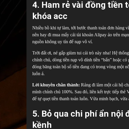
4. Ham rẻ vài đồng tiền t
khóa acc
Nhiều bồ khi tự làm, tới bước thanh toán đơn hàng vì
nên hay đi mua mấy cái tài khoản Alipay ảo trên mạn
nguồn không uy tín để nạp vô ví.
Trời đất ơi, né gấp giùm tui cái trò này nha! Hệ thố
chính chủ, dòng tiền nạp vô dính tiền “bẩn” hoặc có 
đóng băng toàn bộ số tiền đang có trong vòng một nốt
luôn á.
Lời khuyên chân thành:
Ráng đi làm một cái hộ ch
mình chính chủ 100%. Sau đó, liên kết trực tiếp thẻ
để tự quẹt tiền thanh toán luôn. Vừa minh bạch, vừa 
5. Bỏ qua chi phí ẩn nội
kềnh