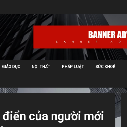
GIÁO DỤC
NỘI THẤT
PHÁP LUẬT
SỨC KHOẺ
h điển của người mới