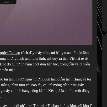
order Taobao
cách đây mấy năm, tui hăng máu dữ dằn lắm
ng nhưng hình ảnh lung linh, giá quy ra tiền Việt lại rẻ rề,
Lúc đó tui tự tin bấm chốt đơn liên tục, trong đầu vẽ ra viễn
ư mẫu mặc.
o tui tỉnh người ngay những đơn hàng đầu tiên. Hàng về tới
thùng thình như cái bao tải, cái thì mỏng dính như giấy
ng mây vì dính hàng cồng kềnh. Kết quả là tui ôm một đống
.
 này, tui mới nhận ra: Tự order Taobao không khó, cái khó là