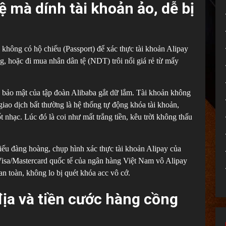
ệ mà dính tài khoản ảo, dễ bị
 không có hộ chiếu (Passport) để xác thực tài khoản Alipay
g, hoặc đi mua nhân dân tệ (NDT) trôi nổi giá rẻ từ mấy
ng bảo mật của tập đoàn Alibaba gắt dữ lắm. Tài khoản không
giao dịch bất thường là hệ thống tự động khóa tài khoản,
 nhạc. Lúc đó là coi như mất trắng tiền, kêu trời không thấu
iếu đàng hoàng, chụp hình xác thực tài khoản Alipay của
 Visa/Mastercard quốc tế của ngân hàng Việt Nam vô Alipay
an toàn, không lo bị quét khóa acc vô cớ.
 địa và tiền cước hàng cồng