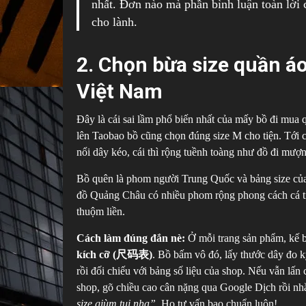
nhất. Đơn nào mà phần bình luận toàn lời 
cho lành.
2. Chọn bừa size quần á
Việt Nam
Đây là cái sai lầm phổ biến nhất của mấy bồ đi mua 
lên Taobao bồ cũng chọn đúng size M cho tiện. Tới 
nổi dây kéo, cái thì rộng tuềnh toàng như đồ đi mượn
Bồ quên là phom người Trung Quốc và bảng size của
đồ Quảng Châu có nhiều phom rộng phong cách cá tí
thuộm liền.
Cách làm đúng đắn nè:
Ở mỗi trang sản phẩm, kế b
kích cỡ (尺码表)
. Bồ bấm vô đó, lấy thước dây đo k
rồi đối chiếu với bảng số liệu của shop. Nếu vẫn lấn
shop, gõ chiều cao cân nặng qua Google Dịch rồi nh
size giùm tui nha”
. Họ tư vấn bao chuẩn luôn!