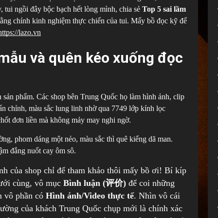
y, tui ngồi đây bộc bạch hết lòng mình, chia sẻ
Top 5 sai lầm
ằng chính kinh nghiệm thực chiến của tui. Mấy bồ đọc kỹ để
https://lazo.vn
 mẫu và quên kéo xuống đọc
nh sản phẩm. Các shop bên Trung Quốc họ làm hình ảnh, clip
 chỉnh, màu sắc lung linh nhờ qua 7749 lớp kính lọc
chốt đơn liền mà không mảy may nghi ngờ.
ường, phom dáng một nẻo, màu sắc thì quê kiểng dã man.
gậm đắng nuốt cay ôm sô.
h của shop chỉ để tham khảo thôi mấy bồ ơi! Bí kíp
dưới cùng, vô mục
Bình luận (评价)
để coi những
ấm vô phần có
Hình ảnh/Video thực tế
. Nhìn vô cái
hường của khách Trung Quốc chụp mới là chính xác