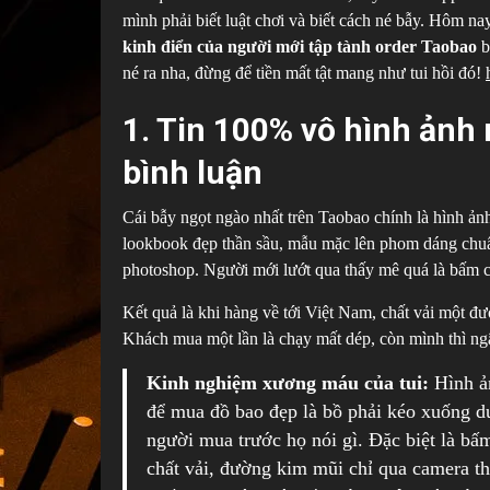
mình phải biết luật chơi và biết cách né bẫy. Hôm na
kinh điển của người mới tập tành order Taobao
b
né ra nha, đừng để tiền mất tật mang như tui hồi đó!
1. Tin 100% vô hình ảnh
bình luận
Cái bẫy ngọt ngào nhất trên Taobao chính là hình ả
lookbook đẹp thần sầu, mẫu mặc lên phom dáng chuẩn
photoshop. Người mới lướt qua thấy mê quá là bấm 
Kết quả là khi hàng về tới Việt Nam, chất vải một đ
Khách mua một lần là chạy mất dép, còn mình thì n
Kinh nghiệm xương máu của tui:
Hình ản
để mua đồ bao đẹp là bồ phải kéo xuống 
người mua trước họ nói gì. Đặc biệt là b
chất vải, đường kim mũi chỉ qua camera t