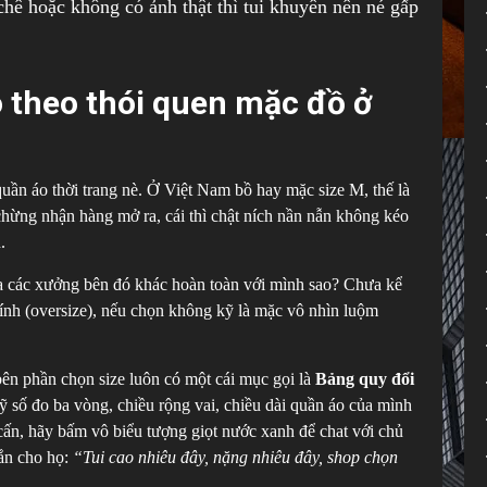
chê hoặc không có ảnh thật thì tui khuyên nên né gấp
o theo thói quen mặc đồ ở
quần áo thời trang nè. Ở Việt Nam bồ hay mặc size M, thế là
chừng nhận hàng mở ra, cái thì chật ních nần nẫn không kéo
.
 các xưởng bên đó khác hoàn toàn với mình sao? Chưa kể
nh (oversize), nếu chọn không kỹ là mặc vô nhìn luộm
ên phần chọn size luôn có một cái mục gọi là
Bảng quy đổi
ỹ số đo ba vòng, chiều rộng vai, chiều dài quần áo của mình
 cấn, hãy bấm vô biểu tượng giọt nước xanh để chat với chủ
ắn cho họ:
“Tui cao nhiêu đây, nặng nhiêu đây, shop chọn