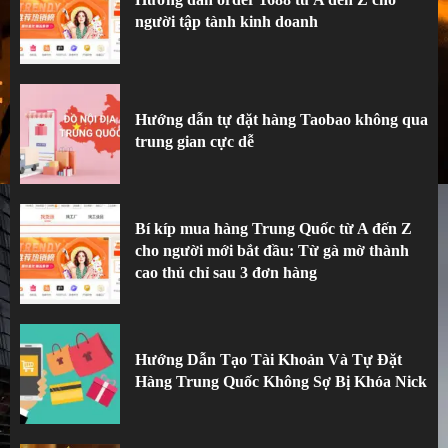
người tập tành kinh doanh
Hướng dẫn tự đặt hàng Taobao không qua
trung gian cực dễ
3
Hướng dẫn tự đặt hàng Taobao không qua
trung gian cực dễ
Bí kíp mua hàng Trung Quốc từ A đến Z
cho người mới bắt đầu: Từ gà mờ thành
cao thủ chỉ sau 3 đơn hàng
Hướng Dẫn Tạo Tài Khoản Và Tự Đặt
Hàng Trung Quốc Không Sợ Bị Khóa Nick