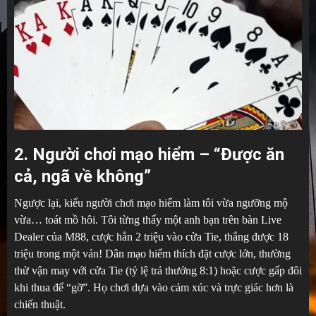
2. Người chơi mạo hiểm – “Được ăn
cả, ngã về không”
Ngược lại, kiểu người chơi mạo hiểm làm tôi vừa ngưỡng mộ
vừa… toát mồ hôi. Tôi từng thấy một anh bạn trên bàn Live
Dealer của M88, cược hẳn 2 triệu vào cửa Tie, thắng được 18
triệu trong một ván! Dân mạo hiểm thích đặt cược lớn, thường
thử vận may với cửa Tie (tỷ lệ trả thưởng 8:1) hoặc cược gấp đôi
khi thua để “gỡ”. Họ chơi dựa vào cảm xúc và trực giác hơn là
chiến thuật.