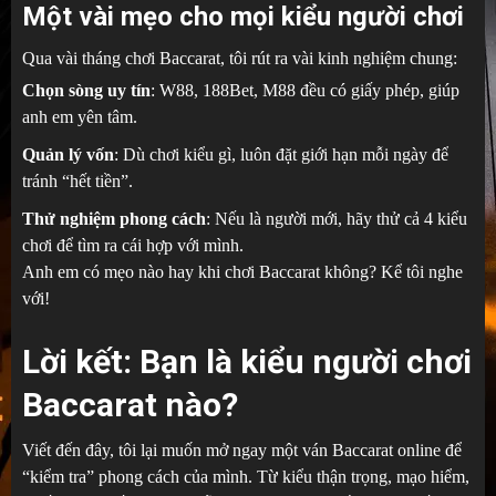
Một vài mẹo cho mọi kiểu người chơi
Qua vài tháng chơi Baccarat, tôi rút ra vài kinh nghiệm chung:
Chọn sòng uy tín
: W88, 188Bet, M88 đều có giấy phép, giúp
anh em yên tâm.
Quản lý vốn
: Dù chơi kiểu gì, luôn đặt giới hạn mỗi ngày để
tránh “hết tiền”.
Thử nghiệm phong cách
: Nếu là người mới, hãy thử cả 4 kiểu
chơi để tìm ra cái hợp với mình.
Anh em có mẹo nào hay khi chơi Baccarat không? Kể tôi nghe
với!
Lời kết: Bạn là kiểu người chơi
Baccarat nào?
Viết đến đây, tôi lại muốn mở ngay một ván Baccarat online để
“kiểm tra” phong cách của mình. Từ kiểu thận trọng, mạo hiểm,