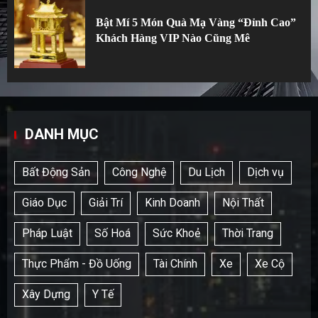
Bật Mí 5 Món Quà Mạ Vàng “Đỉnh Cao”
Khách Hàng VIP Nào Cũng Mê
DANH MỤC
Bất Động Sản
Công Nghệ
Du Lịch
Dịch vụ
Giáo Dục
Giải Trí
Kinh Doanh
Nội Thất
Pháp Luật
Số Hoá
Sức Khoẻ
Thời Trang
Thực Phẩm - Đồ Uống
Tài Chính
Xe
Xe Cộ
Xây Dựng
Y Tế