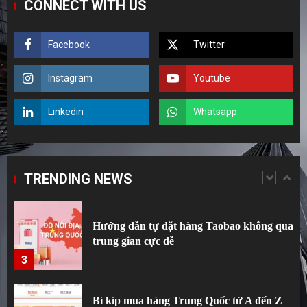
CONNECT WITH US
5
Facebook
Twitter
Top 5 sai lầm kinh điển của người mới tập
tành order Taobao.
Instagram
Youtube
1
Linkedin
Whatsapp
Hướng dẫn order 1688 từ A đến Z cho
người tập tành kinh doanh
TRENDING NEWS
2
Hướng dẫn tự đặt hàng Taobao không qua
trung gian cực dễ
3
Bí kíp mua hàng Trung Quốc từ A đến Z