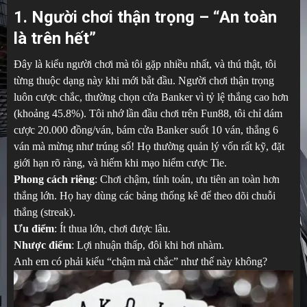
1. Người chơi thận trọng – “An toàn
là trên hết”
Đây là kiểu người chơi mà tôi gặp nhiều nhất, và thú thật, tôi
từng thuộc dạng này khi mới bắt đầu. Người chơi thận trọng
luôn cược chắc, thường chọn cửa Banker vì tỷ lệ thắng cao hơn
(khoảng 45.8%). Tôi nhớ lần đầu chơi trên Fun88, tôi chỉ dám
cược 20.000 đồng/ván, bám cửa Banker suốt 10 ván, thắng 6
ván mà mừng như trúng số! Họ thường quản lý vốn rất kỹ, đặt
giới hạn rõ ràng, và hiếm khi mạo hiểm cược Tie.
Phong cách riêng
: Chơi chậm, tính toán, ưu tiên an toàn hơn
thắng lớn. Họ hay dùng các bảng thống kê để theo dõi chuỗi
thắng (streak).
Ưu điểm
: Ít thua lớn, chơi được lâu.
Nhược điểm
: Lợi nhuận thấp, đôi khi hơi nhàm.
Anh em có phải kiểu “chậm mà chắc” như thế này không?