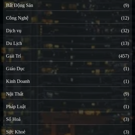
Bất Động Sản
(9)
Công Nghệ
(12)
Dịch vụ
(32)
Du Lịch
(13)
Giải Trí
(457)
Giáo Dục
(1)
Kinh Doanh
(1)
Nội Thất
(9)
Pháp Luật
(1)
Số Hoá
(3)
Sức Khoẻ
(3)