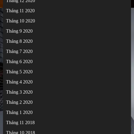
Tháng 12 2020
Tháng 11 2020
Tháng 10 2020
Tháng 9 2020
Tháng 8 2020
Tháng 7 2020
Tháng 6 2020
Tháng 5 2020
Tháng 4 2020
Tháng 3 2020
Tháng 2 2020
Tháng 1 2020
Tháng 11 2018
Tháng 10 2018