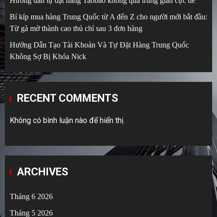
Hướng dẫn tự đặt hàng Taobao không qua trung gian cực dễ
Bí kíp mua hàng Trung Quốc từ A đến Z cho người mới bắt đầu:
Từ gà mờ thành cao thủ chỉ sau 3 đơn hàng
Hướng Dẫn Tạo Tài Khoản Và Tự Đặt Hàng Trung Quốc
Không Sợ Bị Khóa Nick
RECENT COMMENTS
Không có bình luận nào để hiển thị.
ARCHIVES
Tháng 6 2026
Tháng 5 2026