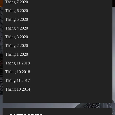
Tháng 7 2020
Tháng 6 2020
Tháng 5 2020
Tháng 4 2020
Tháng 3 2020
Tháng 2 2020
Tháng 1 2020
Tháng 11 2018
Tháng 10 2018
Tháng 11 2017
Tháng 10 2014