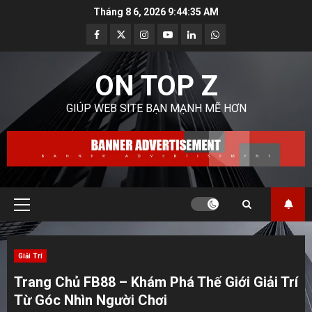
Skip
Tháng 8 6, 2026
9:44:37 AM
to
Facebook
Twitter
Instagram
Youtube
Linkedin
Whatsapp
content
ON TOP Z
GIÚP WEB SITE BẠN MẠNH MẼ HƠN
Primary
Menu
Giải Trí
Trang Chủ FB88 – Khám Phá Thế Giới Giải Trí
Từ Góc Nhìn Người Chơi