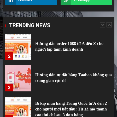
Hướng dẫn order 1688 từ A đến Z cho
người tập tành kinh doanh
TRENDING NEWS
2
Hướng dẫn tự đặt hàng Taobao không qua
trung gian cực dễ
3
Bí kíp mua hàng Trung Quốc từ A đến Z
cho người mới bắt đầu: Từ gà mờ thành
cao thủ chỉ sau 3 đơn hàng
4
Hướng Dẫn Tạo Tài Khoản Và Tự Đặt
Hàng Trung Quốc Không Sợ Bị Khóa Nick