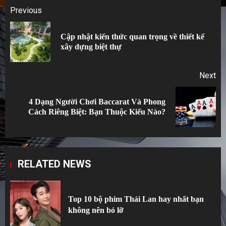
Post
Previous
navigation
Cập nhật kiến thức quan trọng về thiết kế
Pr
xây dựng biệt thự
po
Next
4 Dạng Người Chơi Baccarat Và Phong
Next
Cách Riêng Biệt: Bạn Thuộc Kiểu Nào?
post:
RELATED NEWS
Top 10 bộ phim Thái Lan hay nhất bạn
không nên bỏ lỡ