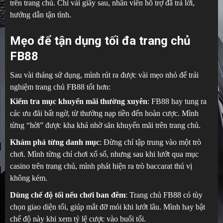
trên trang chủ. Chỉ vài giây sau, nhân viên hỗ trợ đã trả lời,
hướng dẫn tận tình.
Mẹo để tận dụng tối đa trang chủ
FB88
Sau vài tháng sử dụng, mình rút ra được vài mẹo nhỏ để trải
nghiệm trang chủ FB88 tốt hơn:
Kiểm tra mục khuyến mãi thường xuyên
: FB88 hay tung ra
các ưu đãi bất ngờ, từ thưởng nạp tiền đến hoàn cược. Mình
từng “hời” được kha khá nhờ săn khuyến mãi trên trang chủ.
Khám phá từng danh mục
: Đừng chỉ tập trung vào một trò
chơi. Mình từng chỉ chơi xổ số, nhưng sau khi lướt qua mục
casino trên trang chủ, mình phát hiện ra trò baccarat thú vị
không kém.
Dùng chế độ tối nếu chơi ban đêm
: Trang chủ FB88 có tùy
chọn giao diện tối, giúp mắt đỡ mỏi khi lướt lâu. Mình hay bật
chế độ này khi xem tỷ lệ cược vào buổi tối.