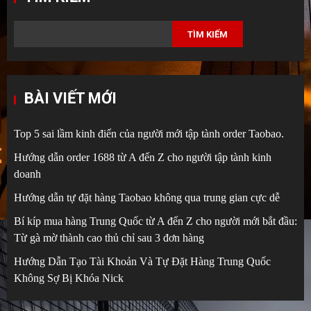
TÌM KIẾM
BÀI VIẾT MỚI
Top 5 sai lầm kinh điển của người mới tập tành order Taobao.
Hướng dẫn order 1688 từ A đến Z cho người tập tành kinh
doanh
Hướng dẫn tự đặt hàng Taobao không qua trung gian cực dễ
Bí kíp mua hàng Trung Quốc từ A đến Z cho người mới bắt đầu:
Từ gà mờ thành cao thủ chỉ sau 3 đơn hàng
Hướng Dẫn Tạo Tài Khoản Và Tự Đặt Hàng Trung Quốc
Không Sợ Bị Khóa Nick