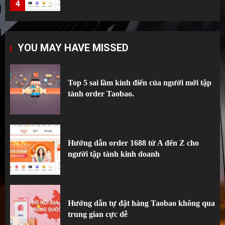
5
Top 5 sai lầm kinh điển của người mới tập
YOU MAY HAVE MISSED
tành order Taobao.
1
Top 5 sai lầm kinh điển của người mới tập
tành order Taobao.
Hướng dẫn order 1688 từ A đến Z cho
người tập tành kinh doanh
2
Hướng dẫn order 1688 từ A đến Z cho
người tập tành kinh doanh
Hướng dẫn tự đặt hàng Taobao không qua
trung gian cực dễ
3
Hướng dẫn tự đặt hàng Taobao không qua
trung gian cực dễ