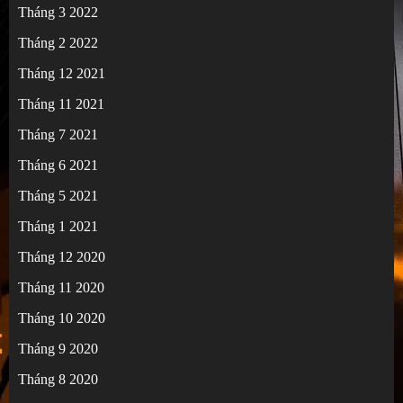
Tháng 3 2022
Tháng 2 2022
Tháng 12 2021
Tháng 11 2021
Tháng 7 2021
Tháng 6 2021
Tháng 5 2021
Tháng 1 2021
Tháng 12 2020
Tháng 11 2020
Tháng 10 2020
Tháng 9 2020
Tháng 8 2020