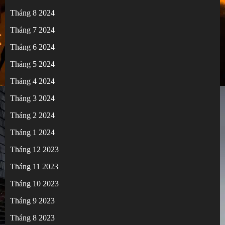
Tháng 8 2024
Tháng 7 2024
Tháng 6 2024
Tháng 5 2024
Tháng 4 2024
Tháng 3 2024
Tháng 2 2024
Tháng 1 2024
Tháng 12 2023
Tháng 11 2023
Tháng 10 2023
Tháng 9 2023
Tháng 8 2023