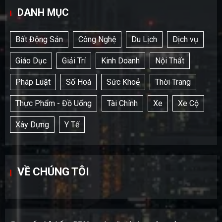
DANH MỤC
Bất Động Sản
Công Nghệ
Du Lịch
Dịch vụ
Giáo Dục
Giải Trí
Kinh Doanh
Nội Thất
Pháp Luật
Số Hoá
Sức Khoẻ
Thời Trang
Thực Phẩm - Đồ Uống
Tài Chính
Xe
Xe Cộ
Xây Dựng
Y Tế
VỀ CHÚNG TÔI