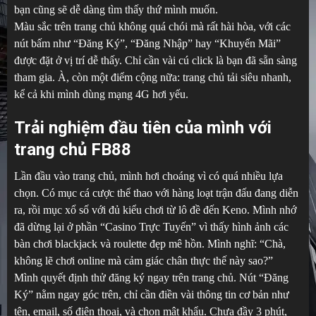
bạn cũng sẽ dễ dàng tìm thấy thứ mình muốn.
Màu sắc trên trang chủ không quá chói mà rất hài hòa, với các
nút bấm như “Đăng Ký”, “Đăng Nhập” hay “Khuyến Mãi”
được đặt ở vị trí dễ thấy. Chỉ cần vài cú click là bạn đã sẵn sàng
tham gia. À, còn một điểm cộng nữa: trang chủ tải siêu nhanh,
kể cả khi mình dùng mạng 4G hơi yếu.
Trải nghiệm đầu tiên của mình với
trang chủ FB88
Lần đầu vào trang chủ, mình hơi choáng vì có quá nhiều lựa
chọn. Có mục cá cược thể thao với hàng loạt trận đấu đang diễn
ra, rồi mục xổ số với đủ kiểu chơi từ lô đề đến Keno. Mình nhớ
đã dừng lại ở phần “Casino Trực Tuyến” vì thấy hình ảnh các
bàn chơi blackjack và roulette đẹp mê hồn. Mình nghĩ: “Chà,
không lẽ chơi online mà cảm giác chân thực thế này sao?”
Mình quyết định thử đăng ký ngay trên trang chủ. Nút “Đăng
Ký” nằm ngay góc trên, chỉ cần điền vài thông tin cơ bản như
tên, email, số điện thoại, và chọn mật khẩu. Chưa đầy 3 phút,