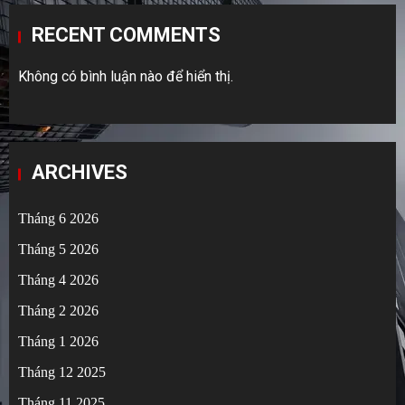
RECENT COMMENTS
Không có bình luận nào để hiển thị.
ARCHIVES
Tháng 6 2026
Tháng 5 2026
Tháng 4 2026
Tháng 2 2026
Tháng 1 2026
Tháng 12 2025
Tháng 11 2025