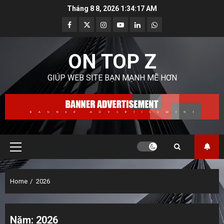
Skip
Tháng 8 8, 2026
1:34:18 AM
to
Facebook
Twitter
Instagram
Youtube
Linkedin
Whatsapp
content
ON TOP Z
GIÚP WEB SITE BẠN MẠNH MẼ HƠN
Primary
Menu
Home
2026
Năm:
2026