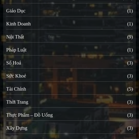
Giáo Dục
(1)
Kinh Doanh
(1)
Nội Thất
(9)
Pháp Luật
(1)
Số Hoá
(3)
Sức Khoẻ
(3)
Tài Chính
(5)
Thời Trang
(3)
Thực Phẩm – Đồ Uống
(3)
Xây Dựng
(3)