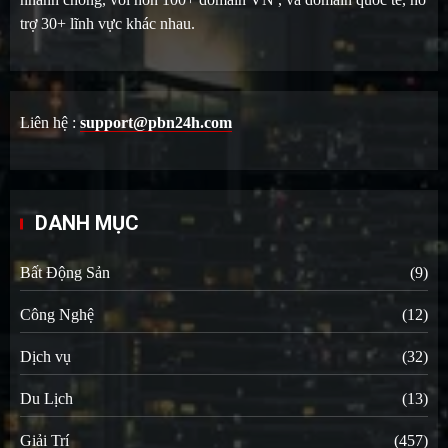
trợ 30+ lĩnh vực khác nhau.
Liên hệ :
support@pbn24h.com
DANH MỤC
Bất Động Sản
(9)
Công Nghệ
(12)
Dịch vụ
(32)
Du Lịch
(13)
Giải Trí
(457)