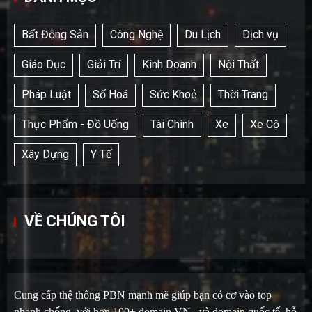
Bất Động Sản
Công Nghệ
Du Lịch
Dịch vụ
Giáo Dục
Giải Trí
Kinh Doanh
Nội Thất
Pháp Luật
Số Hoá
Sức Khoẻ
Thời Trang
Thực Phẩm - Đồ Uống
Tài Chính
Xe
Xe Cộ
Xây Dựng
Y Tế
VỀ CHÚNG TÔI
Cung cấp thệ thống PBN mạnh mẽ giúp bạn có cơ vào top
nhanh chống, với hơn 100+ domain VN , và domain quốc tế, hỗ