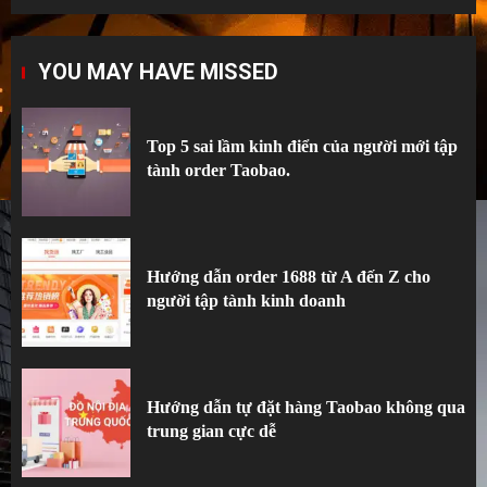
Top 5 sai lầm kinh điển của người mới tập
YOU MAY HAVE MISSED
tành order Taobao.
1
Top 5 sai lầm kinh điển của người mới tập
tành order Taobao.
Hướng dẫn order 1688 từ A đến Z cho
người tập tành kinh doanh
2
Hướng dẫn order 1688 từ A đến Z cho
người tập tành kinh doanh
Hướng dẫn tự đặt hàng Taobao không qua
trung gian cực dễ
3
Hướng dẫn tự đặt hàng Taobao không qua
trung gian cực dễ