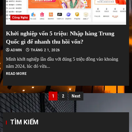
Công Nghệ
Khởi nghiệp vốn 5 triệu: Nhập hàng Trung
Quốc gì để nhanh thu hồi vốn?
ADMIN
THÁNG 2 1, 2026
Mình khởi nghiệp lần đầu với đúng 5 triệu đồng vào khoảng
năm 2024, lúc đó vừa...
READ MORE
Phân
1
2
Next
trang
bài
TÌM KIẾM
viết