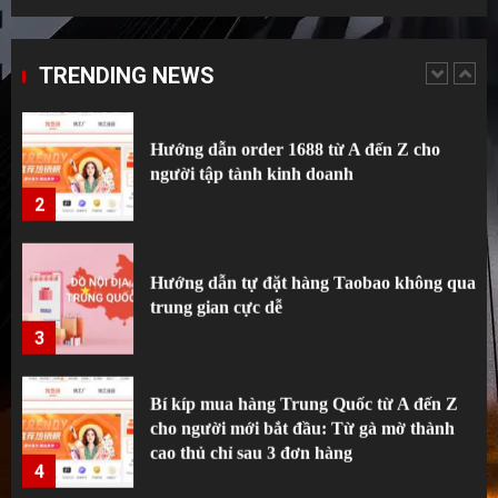
Hướng dẫn order 1688 từ A đến Z cho
người tập tành kinh doanh
TRENDING NEWS
2
Hướng dẫn tự đặt hàng Taobao không qua
trung gian cực dễ
3
Bí kíp mua hàng Trung Quốc từ A đến Z
cho người mới bắt đầu: Từ gà mờ thành
cao thủ chỉ sau 3 đơn hàng
4
Hướng Dẫn Tạo Tài Khoản Và Tự Đặt
Hàng Trung Quốc Không Sợ Bị Khóa Nick
5