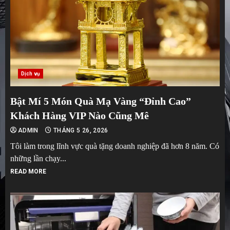
Dịch vụ
Bật Mí 5 Món Quà Mạ Vàng “Đỉnh Cao”
Khách Hàng VIP Nào Cũng Mê
ADMIN
THÁNG 5 26, 2026
Tôi làm trong lĩnh vực quà tặng doanh nghiệp đã hơn 8 năm. Có
những lần chạy...
READ MORE