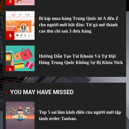
Bí kíp mua hàng Trung Quốc từ A đến Z
cho người mới bắt đầu: Từ gà mờ thành
cao thủ chỉ sau 3 đơn hàng
4
Hướng Dẫn Tạo Tài Khoản Và Tự Đặt
Hàng Trung Quốc Không Sợ Bị Khóa Nick
5
Top 5 sai lầm kinh điển của người mới tập
YOU MAY HAVE MISSED
tành order Taobao.
1
Top 5 sai lầm kinh điển của người mới tập
tành order Taobao.
Hướng dẫn order 1688 từ A đến Z cho
người tập tành kinh doanh