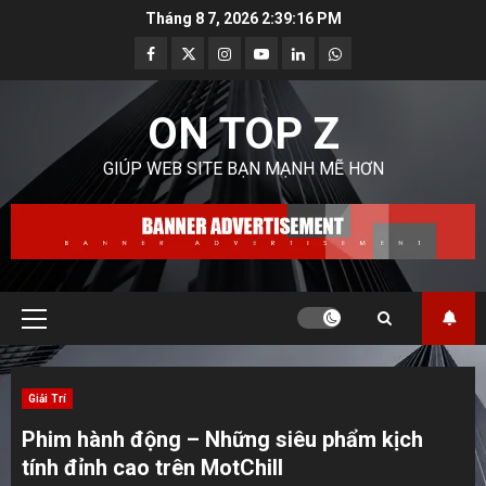
Skip
Tháng 8 7, 2026
2:39:18 PM
to
Facebook
Twitter
Instagram
Youtube
Linkedin
Whatsapp
content
ON TOP Z
GIÚP WEB SITE BẠN MẠNH MẼ HƠN
Primary
Menu
Giải Trí
Phim hành động – Những siêu phẩm kịch
tính đỉnh cao trên MotChill