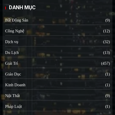
DANH MỤC
Bất Động Sản
(9)
Công Nghệ
(12)
Dịch vụ
(32)
Du Lịch
(13)
Giải Trí
(457)
Giáo Dục
(1)
Kinh Doanh
(1)
Nội Thất
(9)
Pháp Luật
(1)