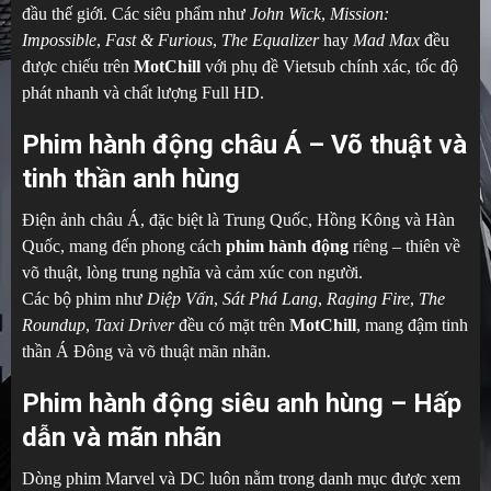
đầu thế giới. Các siêu phẩm như
John Wick
,
Mission:
Impossible
,
Fast & Furious
,
The Equalizer
hay
Mad Max
đều
được chiếu trên
MotChill
với phụ đề Vietsub chính xác, tốc độ
phát nhanh và chất lượng Full HD.
Phim hành động châu Á – Võ thuật và
tinh thần anh hùng
Điện ảnh châu Á, đặc biệt là Trung Quốc, Hồng Kông và Hàn
Quốc, mang đến phong cách
phim hành động
riêng – thiên về
võ thuật, lòng trung nghĩa và cảm xúc con người.
Các bộ phim như
Diệp Vấn
,
Sát Phá Lang
,
Raging Fire
,
The
Roundup
,
Taxi Driver
đều có mặt trên
MotChill
, mang đậm tinh
thần Á Đông và võ thuật mãn nhãn.
Phim hành động siêu anh hùng – Hấp
dẫn và mãn nhãn
Dòng phim Marvel và DC luôn nằm trong danh mục được xem