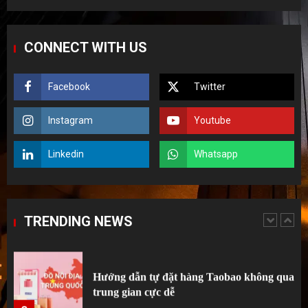
Hướng Dẫn Tạo Tài Khoản Và Tự Đặt
Hàng Trung Quốc Không Sợ Bị Khóa Nick
CONNECT WITH US
5
Facebook
Twitter
Top 5 sai lầm kinh điển của người mới tập
tành order Taobao.
Instagram
Youtube
1
Linkedin
Whatsapp
Hướng dẫn order 1688 từ A đến Z cho
người tập tành kinh doanh
TRENDING NEWS
2
Hướng dẫn tự đặt hàng Taobao không qua
trung gian cực dễ
3