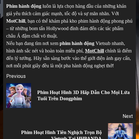
Phim hành động
luôn là lựa chọn hàng đầu của những khán
giả yêu thích cảm giác mạnh, tốc độ và sự mãn nhãn. Với
MotChill
, bạn có thể khám phá kho phim hành động phong phú
– từ những bom tấn Hollywood đình đám đến các tác phẩm
châu Á đậm chất võ thuật.
Nếu bạn đang tìm nơi xem
phim hành động
Vietsub nhanh,
hình ảnh sắc nét và hoàn toàn miễn phí,
MotChill
chính là điểm
đến lý tưởng. Hãy sẵn sàng bước vào thế giới điện ảnh gay cấn,
nơi mỗi phút giây đều là một pha hành động nghẹt thở!
Post
Previous
navigation
Phim Hoạt Hình 3D Hấp Dẫn Cho Mọi Lứa
Pr
Tuổi Trên Dongphim
po
Next
Phim Hoạt Hình Tiên Nghịch Trọn Bộ
Next
Vietsub Tại HHPANDA