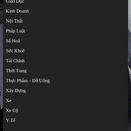
Giáo Dục
Kinh Doanh
Nội Thất
Pháp Luật
Số Hoá
Sức Khoẻ
Tài Chính
Hướng dẫn tự đặt hàng Taobao không qua
Thời Trang
trung gian cực dễ
Thực Phẩm – Đồ Uống
3
Xây Dựng
Xe
Bí kíp mua hàng Trung Quốc từ A đến Z
cho người mới bắt đầu: Từ gà mờ thành
Xe Cộ
cao thủ chỉ sau 3 đơn hàng
4
Y Tế