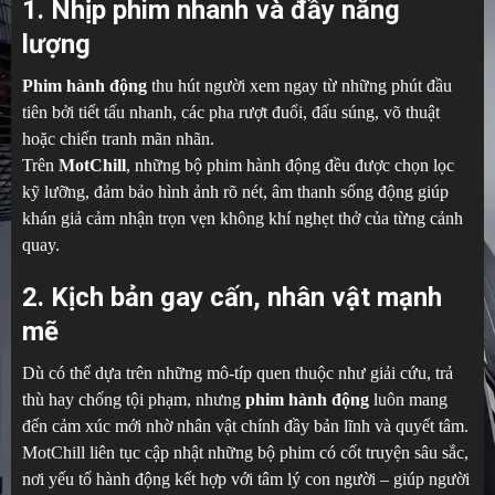
1. Nhịp phim nhanh và đầy năng
lượng
Phim hành động
thu hút người xem ngay từ những phút đầu
tiên bởi tiết tấu nhanh, các pha rượt đuổi, đấu súng, võ thuật
hoặc chiến tranh mãn nhãn.
Trên
MotChill
, những bộ phim hành động đều được chọn lọc
kỹ lưỡng, đảm bảo hình ảnh rõ nét, âm thanh sống động giúp
khán giả cảm nhận trọn vẹn không khí nghẹt thở của từng cảnh
quay.
2. Kịch bản gay cấn, nhân vật mạnh
mẽ
Dù có thể dựa trên những mô-típ quen thuộc như giải cứu, trả
thù hay chống tội phạm, nhưng
phim hành động
luôn mang
đến cảm xúc mới nhờ nhân vật chính đầy bản lĩnh và quyết tâm.
MotChill liên tục cập nhật những bộ phim có cốt truyện sâu sắc,
nơi yếu tố hành động kết hợp với tâm lý con người – giúp người