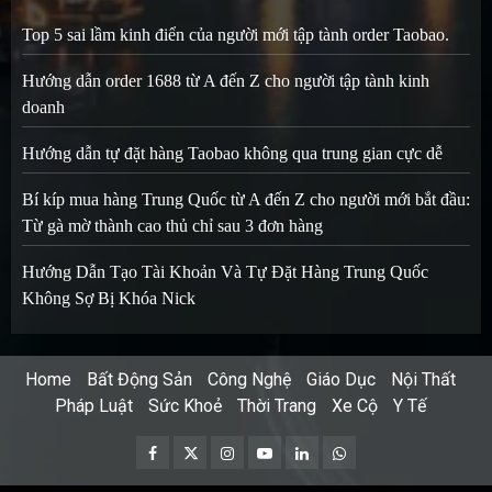
Top 5 sai lầm kinh điển của người mới tập tành order Taobao.
Hướng dẫn order 1688 từ A đến Z cho người tập tành kinh
doanh
Hướng dẫn tự đặt hàng Taobao không qua trung gian cực dễ
Bí kíp mua hàng Trung Quốc từ A đến Z cho người mới bắt đầu:
Từ gà mờ thành cao thủ chỉ sau 3 đơn hàng
Hướng Dẫn Tạo Tài Khoản Và Tự Đặt Hàng Trung Quốc
Không Sợ Bị Khóa Nick
Home
Bất Động Sản
Công Nghệ
Giáo Dục
Nội Thất
Pháp Luật
Sức Khoẻ
Thời Trang
Xe Cộ
Y Tế
Facebook
Twitter
Instagram
Youtube
Linkedin
Whatsapp