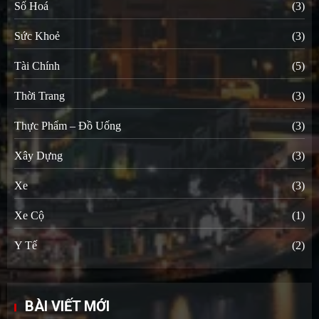
Số Hoá
(3)
Sức Khoẻ
(3)
Tài Chính
(5)
Thời Trang
(3)
Thực Phẩm – Đồ Uống
(3)
Xây Dựng
(3)
Xe
(3)
Xe Cộ
(1)
Y Tế
(2)
BÀI VIẾT MỚI