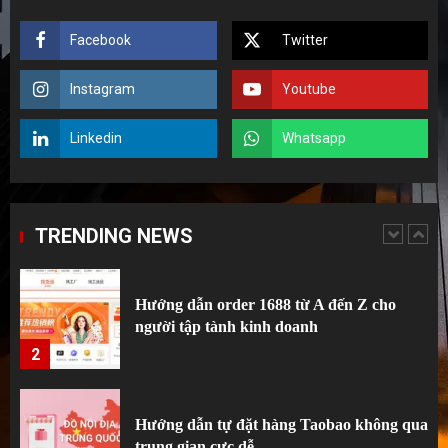
Facebook
Twitter
Top 5 sai lầm kinh điển của người mới tập
tành order Taobao.
Instagram
Youtube
1
Linkedin
Whatsapp
Hướng dẫn order 1688 từ A đến Z cho
người tập tành kinh doanh
TRENDING NEWS
2
Hướng dẫn tự đặt hàng Taobao không qua
trung gian cực dễ
3
Bí kíp mua hàng Trung Quốc từ A đến Z
cho người mới bắt đầu: Từ gà mờ thành