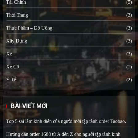
Tài Chính
(5)
Thời Trang
(3)
Thực Phẩm – Đồ Uống
(3)
Xây Dựng
(3)
Xe
(3)
Xe Cộ
(1)
Y Tế
(2)
BÀI VIẾT MỚI
Top 5 sai lầm kinh điển của người mới tập tành order Taobao.
Hướng dẫn order 1688 từ A đến Z cho người tập tành kinh