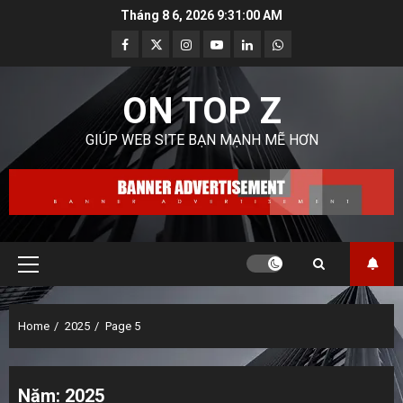
Skip
Tháng 8 6, 2026
9:31:02 AM
to
Facebook
Twitter
Instagram
Youtube
Linkedin
Whatsapp
content
ON TOP Z
GIÚP WEB SITE BẠN MẠNH MẼ HƠN
Primary
Menu
Home
2025
Page 5
Năm:
2025