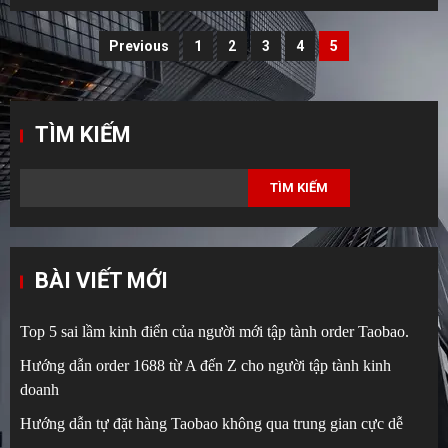
Phân
Previous
1
2
3
4
5
trang
bài
TÌM KIẾM
viết
TÌM KIẾM
BÀI VIẾT MỚI
Top 5 sai lầm kinh điển của người mới tập tành order Taobao.
Hướng dẫn order 1688 từ A đến Z cho người tập tành kinh
doanh
Hướng dẫn tự đặt hàng Taobao không qua trung gian cực dễ