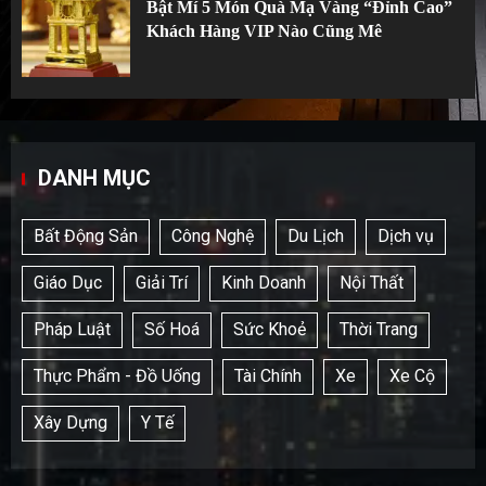
Bật Mí 5 Món Quà Mạ Vàng “Đỉnh Cao”
Khách Hàng VIP Nào Cũng Mê
DANH MỤC
Bất Động Sản
Công Nghệ
Du Lịch
Dịch vụ
Giáo Dục
Giải Trí
Kinh Doanh
Nội Thất
Pháp Luật
Số Hoá
Sức Khoẻ
Thời Trang
Thực Phẩm - Đồ Uống
Tài Chính
Xe
Xe Cộ
Xây Dựng
Y Tế