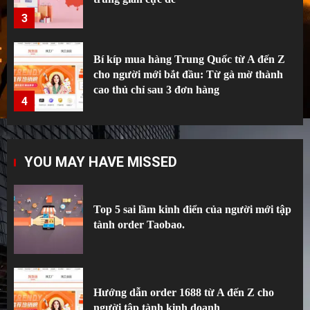
cao thủ chỉ sau 3 đơn hàng
4
Hướng Dẫn Tạo Tài Khoản Và Tự Đặt
Hàng Trung Quốc Không Sợ Bị Khóa Nick
5
Top 5 sai lầm kinh điển của người mới tập
YOU MAY HAVE MISSED
tành order Taobao.
1
Top 5 sai lầm kinh điển của người mới tập
tành order Taobao.
Hướng dẫn order 1688 từ A đến Z cho
người tập tành kinh doanh
2
Hướng dẫn order 1688 từ A đến Z cho
người tập tành kinh doanh