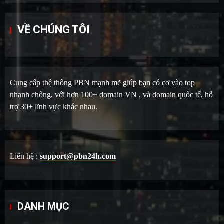
VỀ CHÚNG TÔI
Cung cấp thệ thống PBN mạnh mẽ giúp bạn có cơ vào top
nhanh chống, với hơn 100+ domain VN , và domain quốc tế, hỗ
trợ 30+ lĩnh vực khác nhau.
Liên hệ :
support@pbn24h.com
DANH MỤC