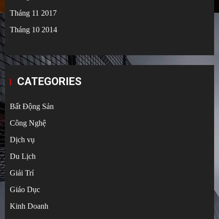
Tháng 11 2017
Tháng 10 2014
CATEGORIES
Bất Động Sản
Công Nghệ
Dịch vụ
Du Lịch
Giải Trí
Giáo Dục
Kinh Doanh