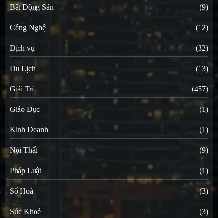
Bất Động Sản
(9)
Công Nghệ
(12)
Dịch vụ
(32)
Du Lịch
(13)
Giải Trí
(457)
Giáo Dục
(1)
Kinh Doanh
(1)
Nội Thất
(9)
Pháp Luật
(1)
Số Hoá
(3)
Sức Khoẻ
(3)