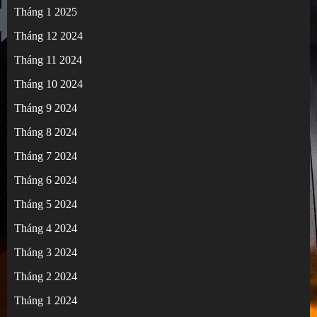
Tháng 1 2025
Tháng 12 2024
Tháng 11 2024
Tháng 10 2024
Tháng 9 2024
Tháng 8 2024
Tháng 7 2024
Tháng 6 2024
Tháng 5 2024
Tháng 4 2024
Tháng 3 2024
Tháng 2 2024
Tháng 1 2024