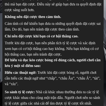
thủ mà bạn đặt cược. Điều này sẽ giúp bạn đưa ra quyết định đặt
cược sáng suốt hơn.
Không nên đặt cược theo cảm tính.
Cảm tính có thể khiến bạn đưa ra những quyết định đặt cược sai
lầm. Do đó, bạn nên tránh đặt cược theo cảm tính.
Chỉ nên đặt cược khi bạn có cơ hội thắng cao.
Trước khi đặt cược, bạn nên phân tích tỷ lệ cược và xác định
xem bạn có cơ hội thắng cao hay không. Nếu bạn không có cơ
hội thắng cao, bạn nên tránh đặt cược.
Để hiểu và đọc kèo cược bóng rổ đúng cách, người chơi cần
lưu ý một số điểm sau:
Hiểu các thuật ngữ:
Trước khi đặt cược bóng rổ, người chơi
cần hiểu các thuật ngữ như “chấp”, “châu Âu”, “châu Á”, “tài”,
và “xỉu”.
So sánh tỷ lệ cược:
Nhà cái khác nhau thường đưa ra các tỷ lệ
cược khác nhau cho cùng một trận đấu. Người chơi nên so sánh
tỷ lệ cược giữa các nhà cái để tìm được tỷ lệ cược tốt nhất.