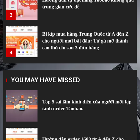
cho người mới bắt đầu: Từ gà mờ thành
cao thủ chỉ sau 3 đơn hàng
4
Hướng Dẫn Tạo Tài Khoản Và Tự Đặt
Hàng Trung Quốc Không Sợ Bị Khóa Nick
5
Top 5 sai lầm kinh điển của người mới tập
YOU MAY HAVE MISSED
tành order Taobao.
1
Top 5 sai lầm kinh điển của người mới tập
tành order Taobao.
Hướng dẫn order 1688 từ A đến Z cho
người tập tành kinh doanh
2
Hướng dẫn order 1688 từ A đến Z cho