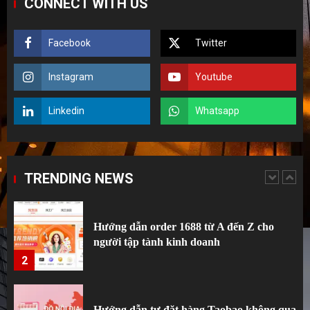
CONNECT WITH US
5
Facebook
Twitter
Top 5 sai lầm kinh điển của người mới tập
tành order Taobao.
Instagram
Youtube
1
Linkedin
Whatsapp
Hướng dẫn order 1688 từ A đến Z cho
người tập tành kinh doanh
TRENDING NEWS
2
Hướng dẫn tự đặt hàng Taobao không qua
trung gian cực dễ
3
Bí kíp mua hàng Trung Quốc từ A đến Z