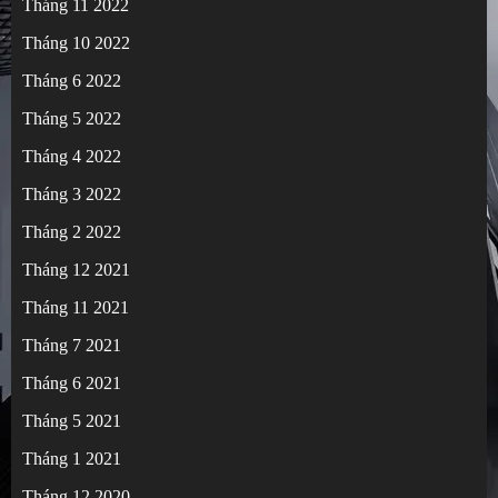
Tháng 11 2022
Tháng 10 2022
Tháng 6 2022
Tháng 5 2022
Tháng 4 2022
Tháng 3 2022
Tháng 2 2022
Tháng 12 2021
Tháng 11 2021
Tháng 7 2021
Tháng 6 2021
Tháng 5 2021
Tháng 1 2021
Tháng 12 2020