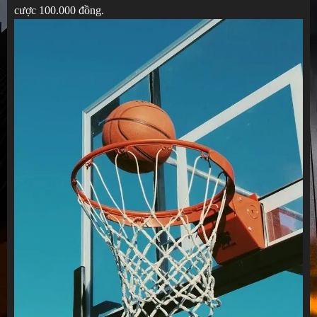
cược 100.000 đồng.