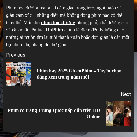
Phim học đường mang lại cảm giác trong trẻo, ngọt ngào và
giàu cảm xúc – những điều mà không dòng phim nào có thể
thay thế. Với kho
phim học đường
phong phú, chất lượng cao
và cập nhật liên tục,
RoPhim
chính là điểm đến lý tưởng cho
những ai muốn tìm lại tuổi thanh xuân hoặc đơn giản là cần một
bộ phim nhẹ nhàng để thư giãn.
Post
Previous
navigation
Phim hay 2025 GhienPhim – Tuyển chọn
Pr
đáng xem trong năm mới
po
Next
Phim cổ trang Trung Quốc hấp dẫn trên HD
Next
Online
post: