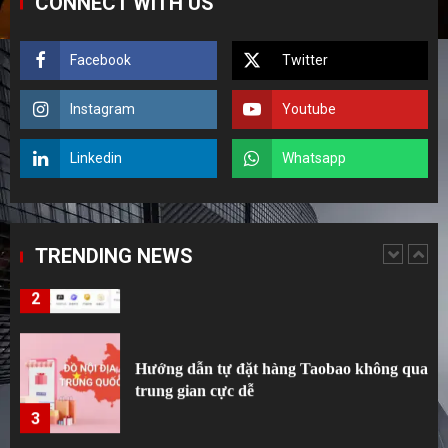
CONNECT WITH US
5
Facebook
Twitter
Top 5 sai lầm kinh điển của người mới tập
tành order Taobao.
Instagram
Youtube
1
Linkedin
Whatsapp
Hướng dẫn order 1688 từ A đến Z cho
người tập tành kinh doanh
TRENDING NEWS
2
Hướng dẫn tự đặt hàng Taobao không qua
trung gian cực dễ
3
Bí kíp mua hàng Trung Quốc từ A đến Z