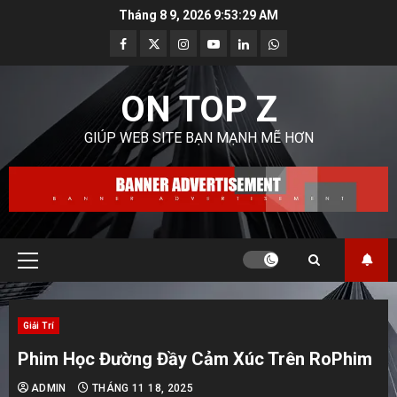
Skip
Tháng 8 9, 2026
9:53:30 AM
to
Facebook
Twitter
Instagram
Youtube
Linkedin
Whatsapp
content
ON TOP Z
GIÚP WEB SITE BẠN MẠNH MẼ HƠN
Primary
Menu
Giải Trí
Phim Học Đường Đầy Cảm Xúc Trên RoPhim
ADMIN
THÁNG 11 18, 2025