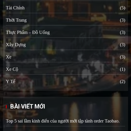
Tài Chính
(5)
Thời Trang
(3)
Thực Phẩm – Đồ Uống
(3)
Xây Dựng
(3)
Xe
(3)
Xe Cộ
(1)
Y Tế
(2)
BÀI VIẾT MỚI
Top 5 sai lầm kinh điển của người mới tập tành order Taobao.