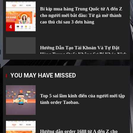
cho người mới bắt đầu: Từ gà mờ thành
cao thủ chỉ sau 3 đơn hàng
4
Hướng Dẫn Tạo Tài Khoản Và Tự Đặt
Hàng Trung Quốc Không Sợ Bị Khóa Nick
5
Top 5 sai lầm kinh điển của người mới tập
YOU MAY HAVE MISSED
tành order Taobao.
1
Top 5 sai lầm kinh điển của người mới tập
tành order Taobao.
Hướng dẫn order 1688 từ A đến Z cho
người tập tành kinh doanh
2
Hướng dẫn order 1688 từ A đến Z cho