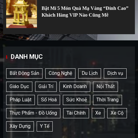
Bật Mí 5 Món Quà Mạ Vàng “Đỉnh Cao”
Khách Hàng VIP Nào Cũng Mê
DANH MỤC
Bất Động Sản
Công Nghệ
Du Lịch
Dịch vụ
Giáo Dục
Giải Trí
Kinh Doanh
Nội Thất
Pháp Luật
Số Hoá
Sức Khoẻ
Thời Trang
Thực Phẩm - Đồ Uống
Tài Chính
Xe
Xe Cộ
Xây Dựng
Y Tế