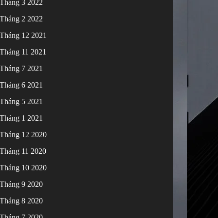
Tháng 3 2022
Tháng 2 2022
Tháng 12 2021
Tháng 11 2021
Tháng 7 2021
Tháng 6 2021
Tháng 5 2021
Tháng 1 2021
Tháng 12 2020
Tháng 11 2020
Tháng 10 2020
Tháng 9 2020
Tháng 8 2020
Tháng 7 2020