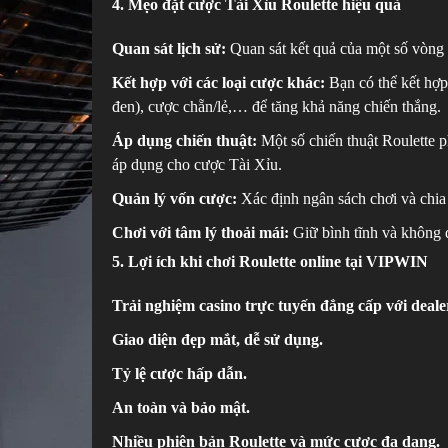
4. Mẹo đặt cược Tài Xỉu Roulette hiệu quả
Quan sát lịch sử:
Quan sát kết quả của một số vòng 
Kết hợp với các loại cược khác:
Bạn có thể kết hợp
đen), cược chẵn/lẻ,… để tăng khả năng chiến thắng.
Áp dụng chiến thuật:
Một số chiến thuật Roulette 
áp dụng cho cược Tài Xỉu.
Quản lý vốn cược:
Xác định ngân sách chơi và chia 
Chơi với tâm lý thoải mái:
Giữ bình tĩnh và không đ
5. Lợi ích khi chơi Roulette online tại VIPWIN
Trải nghiệm casino trực tuyến đẳng cấp với deale
Giao diện đẹp mắt, dễ sử dụng.
Tỷ lệ cược hấp dẫn.
An toàn và bảo mật.
Nhiều phiên bản Roulette và mức cược đa dạng.