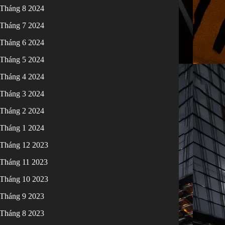
Tháng 8 2024
Tháng 7 2024
Tháng 6 2024
Tháng 5 2024
Tháng 4 2024
Tháng 3 2024
Tháng 2 2024
Tháng 1 2024
Tháng 12 2023
Tháng 11 2023
Tháng 10 2023
Tháng 9 2023
Tháng 8 2023