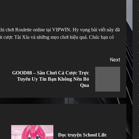
hi chơi Roulette online tại VIPWIN. Hy vọng bài viết này đã
ặt cược Tài Xỉu và những mẹo chơi hiệu quả. Chúc bạn có
Next
GOOD88 – Sân Chơi Cá Cược Trực
Previous
Next
Tuyến Uy Tín Bạn Không Nên Bỏ
post:
post:
Qua
Đọc truyện School Life