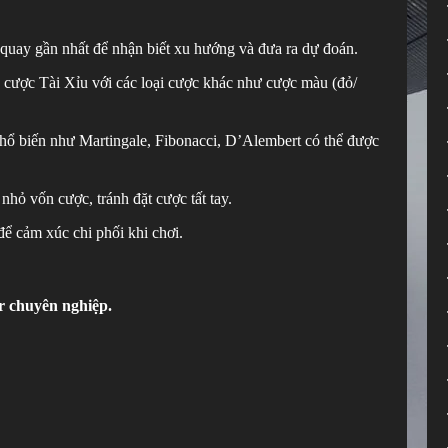
quay gần nhất để nhận biết xu hướng và đưa ra dự đoán.
 cược Tài Xỉu với các loại cược khác như cược màu (đỏ/
phổ biến như Martingale, Fibonacci, D’Alembert có thể được
nhỏ vốn cược, tránh đặt cược tất tay.
ể cảm xúc chi phối khi chơi.
r chuyên nghiệp.