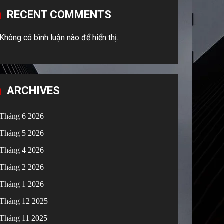
RECENT COMMENTS
Không có bình luận nào để hiển thị.
ARCHIVES
Tháng 6 2026
Tháng 5 2026
Tháng 4 2026
Tháng 2 2026
Tháng 1 2026
Tháng 12 2025
Tháng 11 2025