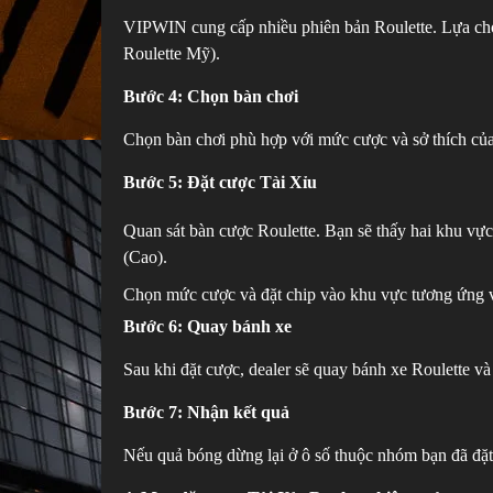
VIPWIN cung cấp nhiều phiên bản Roulette. Lựa chọ
Roulette Mỹ).
Bước 4: Chọn bàn chơi
Chọn bàn chơi phù hợp với mức cược và sở thích của
Bước 5: Đặt cược Tài Xỉu
Quan sát bàn cược Roulette. Bạn sẽ thấy hai khu vực
(Cao).
Chọn mức cược và đặt chip vào khu vực tương ứng v
Bước 6: Quay bánh xe
Sau khi đặt cược, dealer sẽ quay bánh xe Roulette và
Bước 7: Nhận kết quả
Nếu quả bóng dừng lại ở ô số thuộc nhóm bạn đã đặt