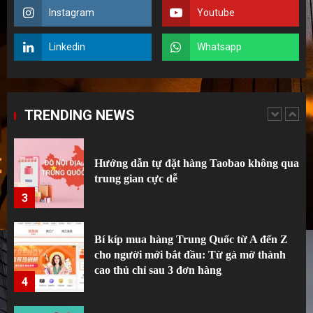
tành order Taobao.
Instagram
Youtube
1
Linkedin
Whatsapp
Hướng dẫn order 1688 từ A đến Z cho
người tập tành kinh doanh
2
TRENDING NEWS
Hướng dẫn tự đặt hàng Taobao không qua
trung gian cực dễ
3
Bí kíp mua hàng Trung Quốc từ A đến Z
cho người mới bắt đầu: Từ gà mờ thành
cao thủ chỉ sau 3 đơn hàng
4