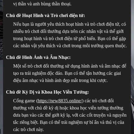
vị thần và anh hùng thần thoại.
Chủ đề Hoạt Hình và Trò chơi điện tử:
Nếu bạn là người yêu thích hoạt hình và trò chơi điện tử, có
nhiều trò chơi đổi thưởng dựa trên các nhân vật và thế giới
trong hoạt hình và trò chơi điện tử phổ biến. Bạn có thể gặp
các nhân vật yêu thích và chơi trong môi trường quen thuộc.
Chủ đề Hình Ảnh và Âm Nhạc:
Một số trò chơi đổi thưởng sử dụng hình ảnh và âm nhạc để
tạo ra trải nghiệm độc đáo. Bạn có thể tận hưởng các giai
điệu âm nhạc và hình ảnh đẹp mắt trong khi cược.
Chủ đề Kỳ Dị và Khoa Học Viễn Tưởng:
Cổng game (
https://new8835.online/
) các trò chơi đổi
thưởng với chủ đề kỳ dị hoặc khoa học viễn tưởng thường
đưa bạn vào các thế giới kỳ lạ, với các cốt truyện và nguyên
tắc riêng biệt. Bạn có thể trải nghiệm sự bí ẩn và thú vị của
các trò chơi này.