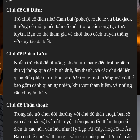
đề:
Chủ đề Cổ Điển:
Trò chơi cổ điển như đánh bài (poker), roulette và blackjack
thường có một phiên bản cổ điển trong các sòng bạc trực
tuyến. Bạn có thể tham gia và chơi theo cách truyền thống
với quy tắc đã biết.
Chủ đề Phiêu Lưu:
Nhiều trò chơi đổi thưởng phiêu lưu mang đến trải nghiệm
thú vị thông qua các hình ảnh, âm thanh, và các chủ đề liên
quan đến phiêu lưu. Bạn sẽ cược trong môi trường mà có thể
bao gồm cảnh quan tự nhiên, khu vực thám hiểm, và những
câu chuyện thú vị.
Chủ đề Thần thoại:
Trong các trò chơi đổi thưởng với chủ đề thần thoại, bạn sẽ
gặp các nhân vật và cốt truyện liên quan đến thần thoại cổ
điển từ các nền văn hóa như Hy Lạp, Ai Cập, hoặc Bắc Âu.
Bạn có thể chơi và tham gia vào các cuộc phiêu lưu của các