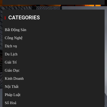
CATEGORIES
Bất Động Sản
Công Nghệ
Dịch vụ
Du Lịch
Giải Trí
Giáo Dục
Kinh Doanh
Nội Thất
Pháp Luật
Số Hoá