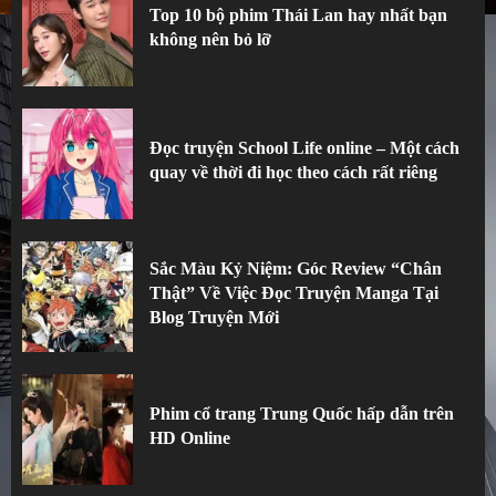
Top 10 bộ phim Thái Lan hay nhất bạn
không nên bỏ lỡ
Đọc truyện School Life online – Một cách
quay về thời đi học theo cách rất riêng
Sắc Màu Kỷ Niệm: Góc Review “Chân
Thật” Về Việc Đọc Truyện Manga Tại
Blog Truyện Mới
Phim cổ trang Trung Quốc hấp dẫn trên
HD Online