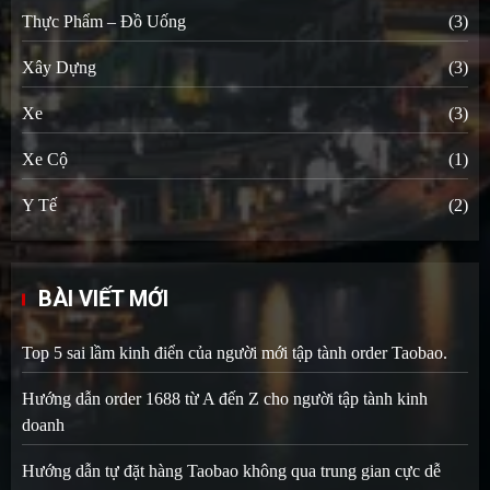
Thực Phẩm – Đồ Uống
(3)
Xây Dựng
(3)
Xe
(3)
Xe Cộ
(1)
Y Tế
(2)
BÀI VIẾT MỚI
Top 5 sai lầm kinh điển của người mới tập tành order Taobao.
Hướng dẫn order 1688 từ A đến Z cho người tập tành kinh
doanh
Hướng dẫn tự đặt hàng Taobao không qua trung gian cực dễ