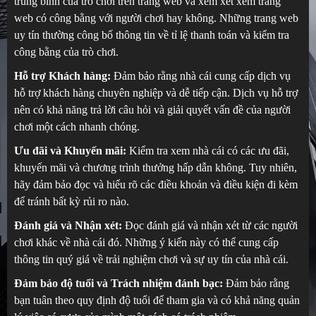
trung bình của trò chơi trên trang web và xem xét xem trang
web có công bằng với người chơi hay không. Những trang web
uy tín thường công bố thông tin về tỉ lệ thanh toán và kiểm tra
công bằng của trò chơi.
Hỗ trợ Khách hàng:
Đảm bảo rằng nhà cái cung cấp dịch vụ
hỗ trợ khách hàng chuyên nghiệp và dễ tiếp cận. Dịch vụ hỗ trợ
nên có khả năng trả lời câu hỏi và giải quyết vấn đề của người
chơi một cách nhanh chóng.
Ưu đãi và Khuyến mãi:
Kiểm tra xem nhà cái có các ưu đãi,
khuyến mãi và chương trình thưởng hấp dẫn không. Tuy nhiên,
hãy đảm bảo đọc và hiểu rõ các điều khoản và điều kiện đi kèm
để tránh bất kỳ rủi ro nào.
Đánh giá và Nhận xét:
Đọc đánh giá và nhận xét từ các người
chơi khác về nhà cái đó. Những ý kiến này có thể cung cấp
thông tin quý giá về trải nghiệm chơi và sự uy tín của nhà cái.
Đảm bảo độ tuổi và Trách nhiệm đánh bạc:
Đảm bảo rằng
bạn tuân theo quy định độ tuổi để tham gia và có khả năng quản