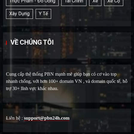
Thực Phẩm - Đồ Uống
Tài Chính
Xe
Xe Cộ
Xây Dựng
Y Tế
VỀ CHÚNG TÔI
Cung cấp thệ thống PBN mạnh mẽ giúp bạn có cơ vào top
nhanh chống, với hơn 100+ domain VN , và domain quốc tế, hỗ
trợ 30+ lĩnh vực khác nhau.
Liên hệ :
support@pbn24h.com