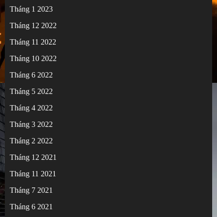
Tháng 1 2023
Tháng 12 2022
Tháng 11 2022
Tháng 10 2022
Tháng 6 2022
Tháng 5 2022
Tháng 4 2022
Tháng 3 2022
Tháng 2 2022
Tháng 12 2021
Tháng 11 2021
Tháng 7 2021
Tháng 6 2021