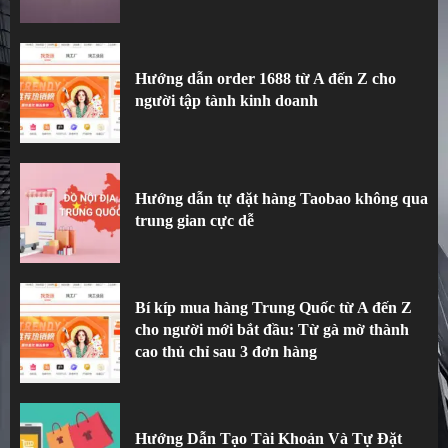
người tập tành kinh doanh
2
Hướng dẫn order 1688 từ A đến Z cho
người tập tành kinh doanh
Hướng dẫn tự đặt hàng Taobao không qua
trung gian cực dễ
3
Hướng dẫn tự đặt hàng Taobao không qua
trung gian cực dễ
Bí kíp mua hàng Trung Quốc từ A đến Z
cho người mới bắt đầu: Từ gà mờ thành
cao thủ chỉ sau 3 đơn hàng
Hướng Dẫn Tạo Tài Khoản Và Tự Đặt