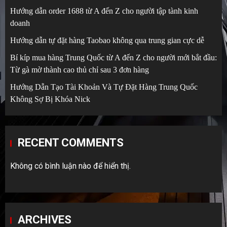
Hướng dẫn order 1688 từ A đến Z cho người tập tành kinh
doanh
Hướng dẫn tự đặt hàng Taobao không qua trung gian cực dễ
Bí kíp mua hàng Trung Quốc từ A đến Z cho người mới bắt đầu:
Từ gà mờ thành cao thủ chỉ sau 3 đơn hàng
Hướng Dẫn Tạo Tài Khoản Và Tự Đặt Hàng Trung Quốc
Không Sợ Bị Khóa Nick
RECENT COMMENTS
Không có bình luận nào để hiển thị.
ARCHIVES