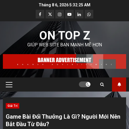
Skip
Tháng 8 6, 2026
5:32:26 AM
to
Facebook
Twitter
Instagram
Youtube
Linkedin
Whatsapp
content
ON TOP Z
GIÚP WEB SITE BẠN MẠNH MẼ HƠN
Primary
Menu
Giải Trí
Game Bài Đổi Thưởng Là Gì? Người Mới Nên
Bắt Đầu Từ Đâu?