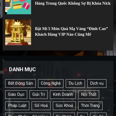
Hàng Trung Quốc Không Sợ Bị Khóa Nick
Bật Mí 5 Món Quà Mạ Vàng “Đỉnh Cao”
Khách Hàng VIP Nào Cũng Mê
DANH MỤC
Bất Động Sản
Công Nghệ
Du Lịch
Dịch vụ
Giáo Dục
Giải Trí
Kinh Doanh
Nội Thất
Pháp Luật
Số Hoá
Sức Khoẻ
Thời Trang