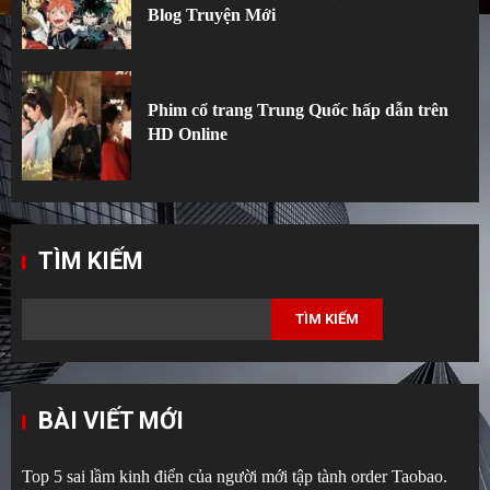
Blog Truyện Mới
Phim cổ trang Trung Quốc hấp dẫn trên
HD Online
TÌM KIẾM
TÌM KIẾM
BÀI VIẾT MỚI
Top 5 sai lầm kinh điển của người mới tập tành order Taobao.