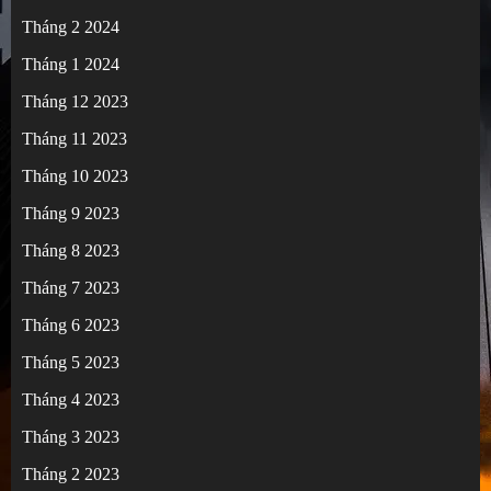
Tháng 2 2024
Tháng 1 2024
Tháng 12 2023
Tháng 11 2023
Tháng 10 2023
Tháng 9 2023
Tháng 8 2023
Tháng 7 2023
Tháng 6 2023
Tháng 5 2023
Tháng 4 2023
Tháng 3 2023
Tháng 2 2023